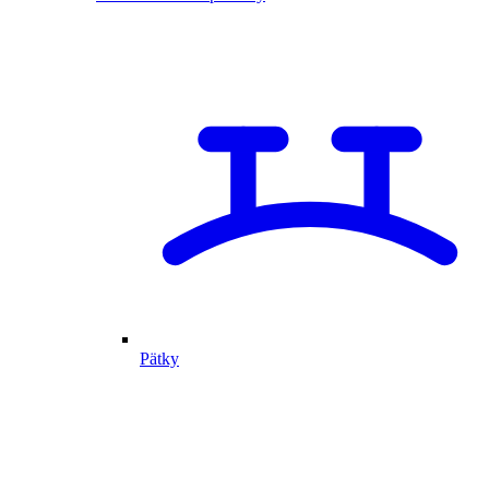
Pätky