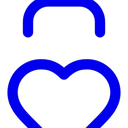
Obľúbené
produkty