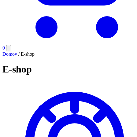
Počet
0
Otvoriť
položiek
menu
Domov
/
E-shop
v
košíku:
E-shop
0