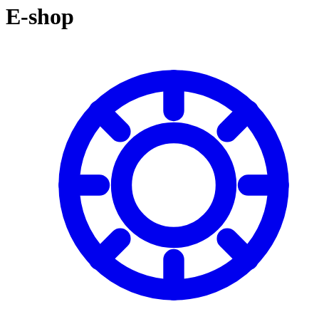
košíku:
E-shop
0