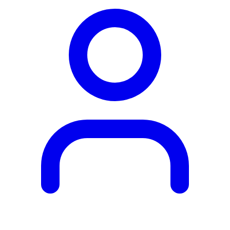
Obľúbené
produkty