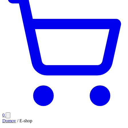
Počet
0
Otvoriť
položiek
menu
Domov
/
E-shop
v