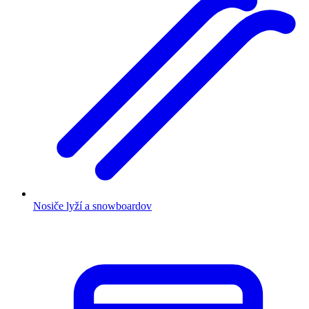
Nosiče lyží a snowboardov