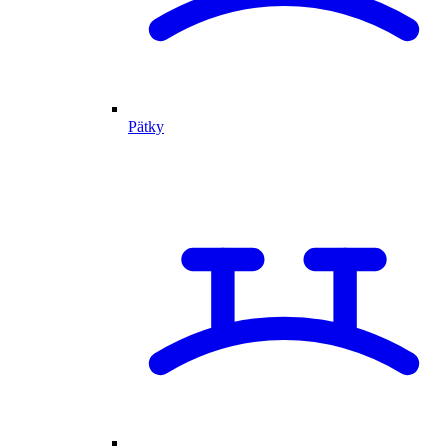
Pätky