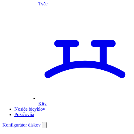
Tyče
Kity
Nosiče bicyklov
Požičovňa
Môj
Konfigurátor diskov
Otvoriť
vyhľadávanie
účet