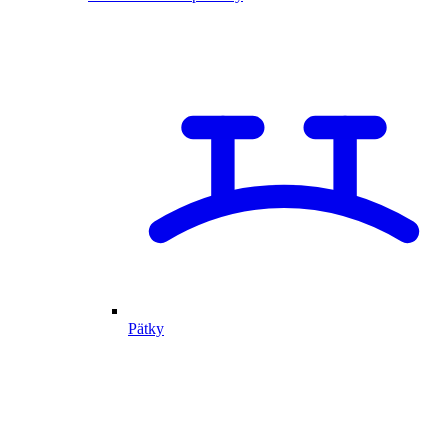
Pätky