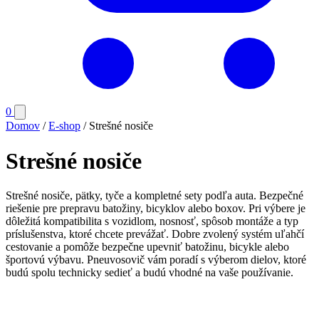
Počet
0
Otvoriť
položiek
menu
Domov
/
E-shop
/
Strešné nosiče
v
košíku:
Strešné nosiče
0
Strešné nosiče, pätky, tyče a kompletné sety podľa auta. Bezpečné
riešenie pre prepravu batožiny, bicyklov alebo boxov. Pri výbere je
dôležitá kompatibilita s vozidlom, nosnosť, spôsob montáže a typ
príslušenstva, ktoré chcete prevážať. Dobre zvolený systém uľahčí
cestovanie a pomôže bezpečne upevniť batožinu, bicykle alebo
športovú výbavu. Pneuvosovič vám poradí s výberom dielov, ktoré
budú spolu technicky sedieť a budú vhodné na vaše používanie.