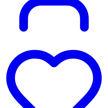
Obľúbené
produkty