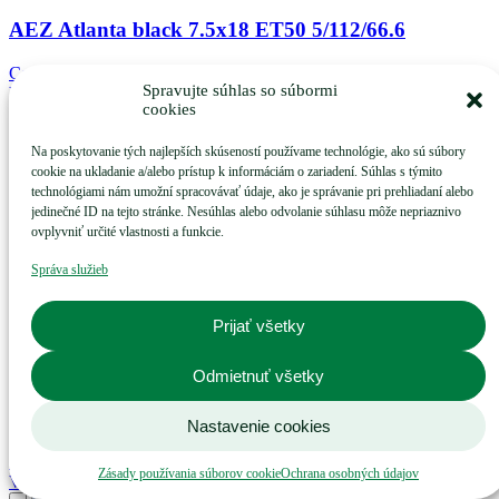
do
obľúbených
AEZ Atlanta black 7.5x18 ET50 5/112/66.6
Cena na dopyt
Spravujte súhlas so súbormi
Viac info
cookies
Pridať
do
obľúbených
Na poskytovanie tých najlepších skúseností používame technológie, ako sú súbory
AEZ Atlanta black 7.5x18 ET50.5 5/108/63.4
cookie na ukladanie a/alebo prístup k informáciám o zariadení. Súhlas s týmito
technológiami nám umožní spracovávať údaje, ako je správanie pri prehliadaní alebo
Cena na dopyt
jedinečné ID na tejto stránke. Nesúhlas alebo odvolanie súhlasu môže nepriaznivo
Viac info
ovplyvniť určité vlastnosti a funkcie.
Pridať
do
Správa služieb
obľúbených
AEZ Atlanta black 7.5x18 ET51 5/112/57.1
Prijať všetky
Cena na dopyt
Viac info
Pridať
Odmietnuť všetky
do
obľúbených
AEZ Atlanta black 7.5x18 ET51 5/112/66.6
Nastavenie cookies
Cena na dopyt
Zásady používania súborov cookie
Ochrana osobných údajov
Viac info