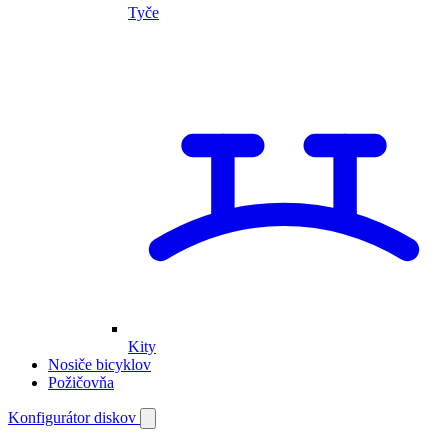
Tyče
Kity
Nosiče bicyklov
Požičovňa
Môj
Konfigurátor diskov
Otvoriť
vyhľadávanie
účet