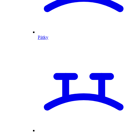
Pätky