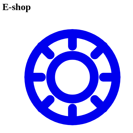
košíku:
E-shop
0