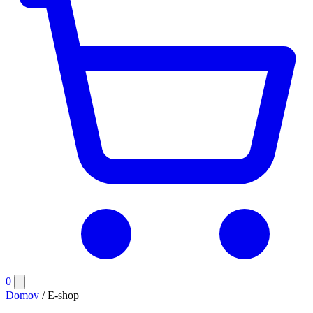
Počet
0
Otvoriť
položiek
menu
Domov
/
E-shop
v