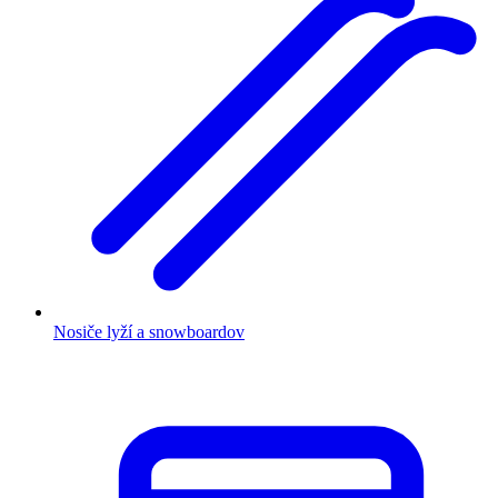
Nosiče lyží a snowboardov