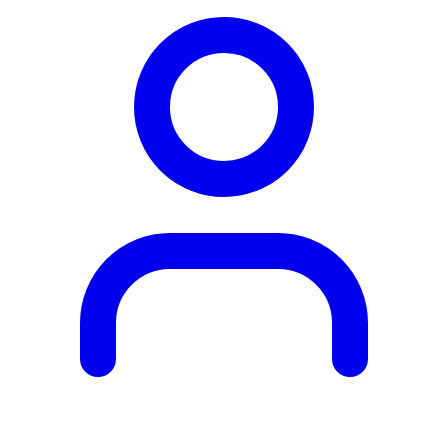
Obľúbené
produkty