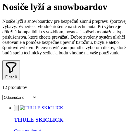
košíku:
Nosiče lyží a snowboardov
0
Nosiče lyží a snowboardov pre bezpečnú zimnú prepravu športovej
výbavy. Vyberte si vhodné riešenie na strechu auta. Pri výbere je
dôležitá kompatibilita s vozidlom, nosnosť, spôsob montáže a typ
príslušenstva, ktoré chcete prevážať. Dobre zvolený systém uľahčí
cestovanie a pomôže bezpečne upevniť batožinu, bicykle alebo
športovú výbavu. Pneuvosovič vám poradí s výberom dielov, ktoré
budú spolu technicky sedieť a budú vhodné na vaše používanie.
Filter
0
12 produktov
Pridať
do
obľúbených
THULE SKICLICK
Cena na dopyt