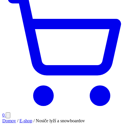
Počet
0
Otvoriť
položiek
menu
Domov
/
E-shop
/
Nosiče lyží a snowboardov
v