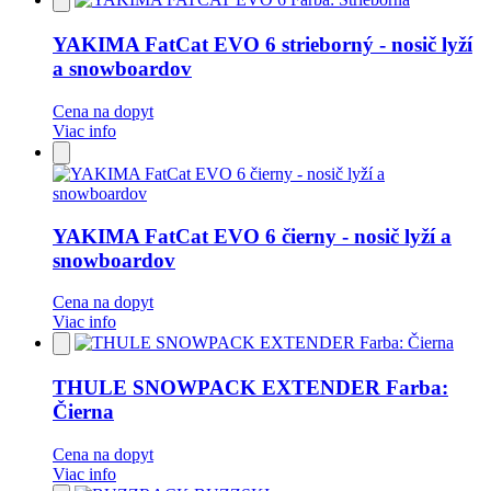
do
obľúbených
YAKIMA FatCat EVO 6 strieborný - nosič lyží
a snowboardov
Cena na dopyt
Viac info
Pridať
do
obľúbených
YAKIMA FatCat EVO 6 čierny - nosič lyží a
snowboardov
Cena na dopyt
Viac info
Pridať
do
obľúbených
THULE SNOWPACK EXTENDER Farba:
Čierna
Cena na dopyt
Viac info