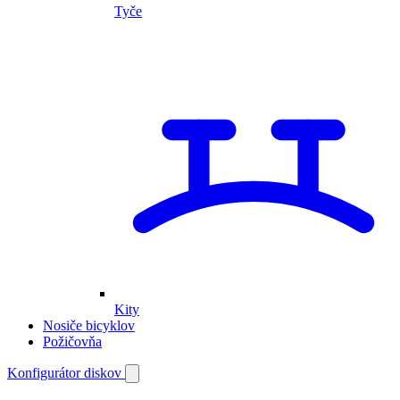
Tyče
Kity
Nosiče bicyklov
Požičovňa
Môj
Konfigurátor diskov
Otvoriť
vyhľadávanie
účet