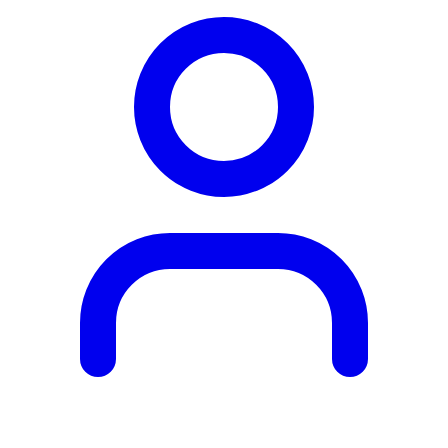
Obľúbené
produkty