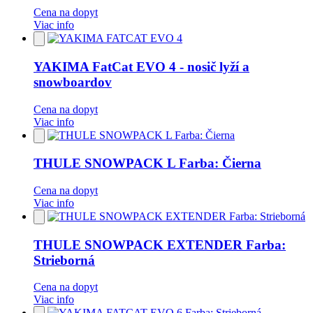
Cena na dopyt
Viac info
Pridať
do
obľúbených
YAKIMA FatCat EVO 4 - nosič lyží a
snowboardov
Cena na dopyt
Viac info
Pridať
do
obľúbených
THULE SNOWPACK L Farba: Čierna
Cena na dopyt
Viac info
Pridať
do
obľúbených
THULE SNOWPACK EXTENDER Farba:
Strieborná
Cena na dopyt
Viac info
Pridať