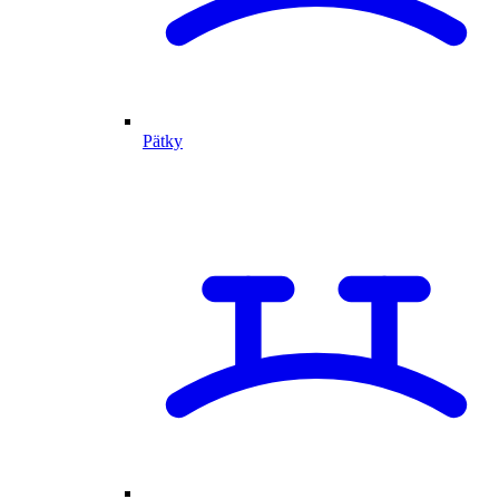
Pätky