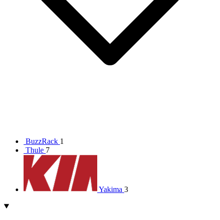
BuzzRack
1
Thule
7
Yakima
3