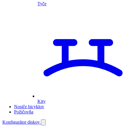
Tyče
Kity
Nosiče bicyklov
Požičovňa
Môj
Konfigurátor diskov
Otvoriť
vyhľadávanie
účet