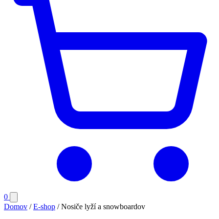
Počet
0
Otvoriť
položiek
menu
Domov
/
E-shop
/
Nosiče lyží a snowboardov
v