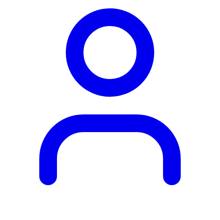
Obľúbené
produkty