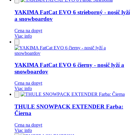
do
obľúbených
YAKIMA FatCat EVO 6 strieborný - nosič lyží
a snowboardov
Cena na dopyt
Viac info
Pridať
do
obľúbených
YAKIMA FatCat EVO 6 čierny - nosič lyží a
snowboardov
Cena na dopyt
Viac info
Pridať
do
obľúbených
THULE SNOWPACK EXTENDER Farba:
Čierna
Cena na dopyt
Viac info