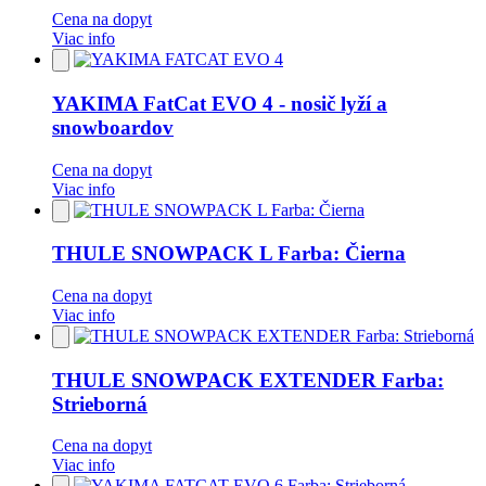
Cena na dopyt
Viac info
Pridať
do
obľúbených
YAKIMA FatCat EVO 4 - nosič lyží a
snowboardov
Cena na dopyt
Viac info
Pridať
do
obľúbených
THULE SNOWPACK L Farba: Čierna
Cena na dopyt
Viac info
Pridať
do
obľúbených
THULE SNOWPACK EXTENDER Farba:
Strieborná
Cena na dopyt
Viac info
Pridať