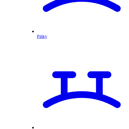
Pätky