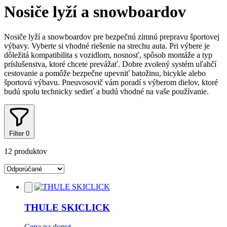
košíku:
Nosiče lyží a snowboardov
0
Nosiče lyží a snowboardov pre bezpečnú zimnú prepravu športovej
výbavy. Vyberte si vhodné riešenie na strechu auta. Pri výbere je
dôležitá kompatibilita s vozidlom, nosnosť, spôsob montáže a typ
príslušenstva, ktoré chcete prevážať. Dobre zvolený systém uľahčí
cestovanie a pomôže bezpečne upevniť batožinu, bicykle alebo
športovú výbavu. Pneuvosovič vám poradí s výberom dielov, ktoré
budú spolu technicky sedieť a budú vhodné na vaše používanie.
Filter
0
12 produktov
Pridať
do
obľúbených
THULE SKICLICK
Cena na dopyt