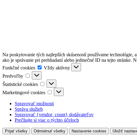
Na poskytovanie tých najlepších skúseností používame technológie, a
ako je správanie pri prehliadaní alebo jedinečné ID na tejto stránke. 
Funkčné
Funkčné cookies
Vždy aktívny
cookies
Predvoľby
Predvoľby
Štatistické
Štatistické cookies
cookies
Marketingové
Marketingové cookies
cookies
Spravovať možnosti
Správa služieb
Spravovať {vendor_count} dodávateľov
Prečítajte si viac o týchto účeloch
Prijať všetky
Odmietnuť všetky
Nastavenie cookies
Uložiť nastav