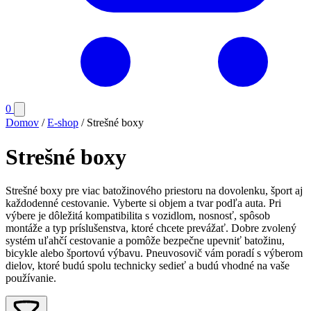
Počet
0
Otvoriť
položiek
menu
Domov
/
E-shop
/
Strešné boxy
v
košíku:
Strešné boxy
0
Strešné boxy pre viac batožinového priestoru na dovolenku, šport aj
každodenné cestovanie. Vyberte si objem a tvar podľa auta. Pri
výbere je dôležitá kompatibilita s vozidlom, nosnosť, spôsob
montáže a typ príslušenstva, ktoré chcete prevážať. Dobre zvolený
systém uľahčí cestovanie a pomôže bezpečne upevniť batožinu,
bicykle alebo športovú výbavu. Pneuvosovič vám poradí s výberom
dielov, ktoré budú spolu technicky sedieť a budú vhodné na vaše
používanie.