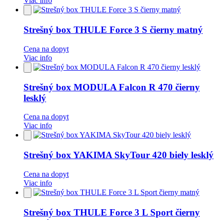
Viac info
Pridať
do
obľúbených
Strešný box THULE Force 3 S čierny matný
Cena na dopyt
Viac info
Pridať
do
obľúbených
Strešný box MODULA Falcon R 470 čierny
lesklý
Cena na dopyt
Viac info
Pridať
do
obľúbených
Strešný box YAKIMA SkyTour 420 biely lesklý
Cena na dopyt
Viac info
Pridať
do
obľúbených
Strešný box THULE Force 3 L Sport čierny