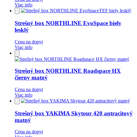
Viac info
Pridať
do
obľúbených
Strešný box NORTHLINE EvoSpace biely
lesklý
Cena na dopyt
Viac info
Pridať
do
obľúbených
Strešný box NORTHLINE Roadspace HX
čierny matný
Cena na dopyt
Viac info
Pridať
do
obľúbených
Strešný box YAKIMA Skytour 420 antracitový
matný
Cena na dopyt