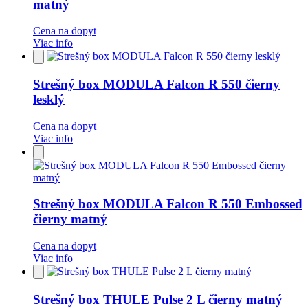
matný
Cena na dopyt
Viac info
Pridať
do
obľúbených
Strešný box MODULA Falcon R 550 čierny
lesklý
Cena na dopyt
Viac info
Pridať
do
obľúbených
Strešný box MODULA Falcon R 550 Embossed
čierny matný
Cena na dopyt
Viac info
Pridať
do
obľúbených
Strešný box THULE Pulse 2 L čierny matný