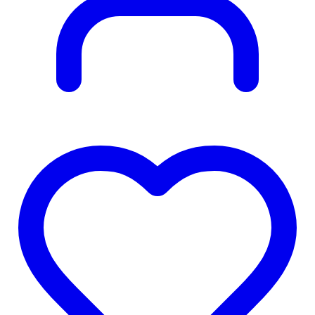
Obľúbené
produkty