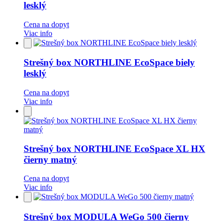
lesklý
Cena na dopyt
Viac info
Pridať
do
obľúbených
Strešný box NORTHLINE EcoSpace biely
lesklý
Cena na dopyt
Viac info
Pridať
do
obľúbených
Strešný box NORTHLINE EcoSpace XL HX
čierny matný
Cena na dopyt
Viac info
Pridať
do
obľúbených
Strešný box MODULA WeGo 500 čierny