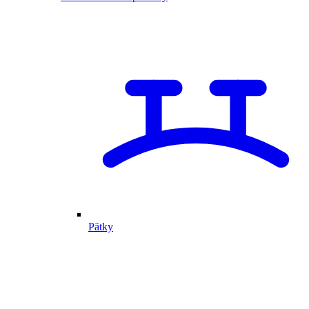
Pätky