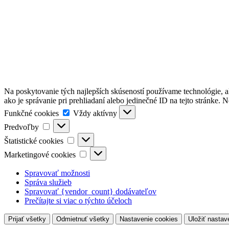
Na poskytovanie tých najlepších skúseností používame technológie, a
ako je správanie pri prehliadaní alebo jedinečné ID na tejto stránke. 
Funkčné
Funkčné cookies
Vždy aktívny
cookies
Predvoľby
Predvoľby
Štatistické
Štatistické cookies
cookies
Marketingové
Marketingové cookies
cookies
Spravovať možnosti
Správa služieb
Spravovať {vendor_count} dodávateľov
Prečítajte si viac o týchto účeloch
Prijať všetky
Odmietnuť všetky
Nastavenie cookies
Uložiť nastav