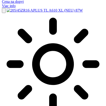
Cena na dopyt
Viac info
Pridať
do
L
obľúbených