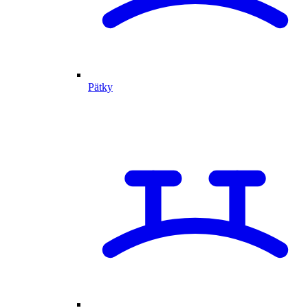
Pätky