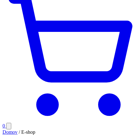
Počet
0
Otvoriť
položiek
menu
Domov
/
E-shop
v