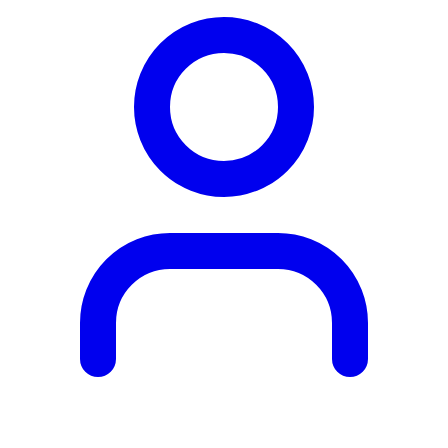
Obľúbené
produkty