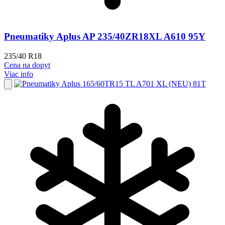
Pneumatiky Aplus AP 235/40ZR18XL A610 95Y
235/40 R18
Cena na dopyt
Viac info
Pridať
do
Z
obľúbených