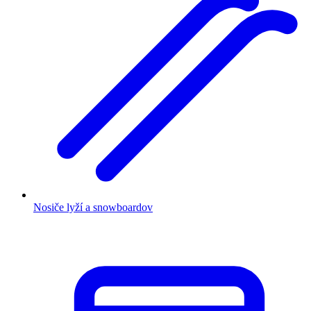
Nosiče lyží a snowboardov