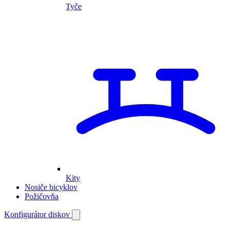
Tyče
Kity
Nosiče bicyklov
Požičovňa
Môj
Konfigurátor diskov
Otvoriť
vyhľadávanie
účet