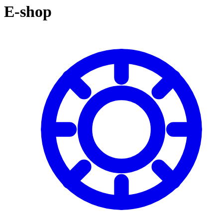
košíku:
E-shop
0