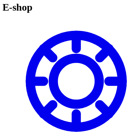
košíku:
E-shop
0