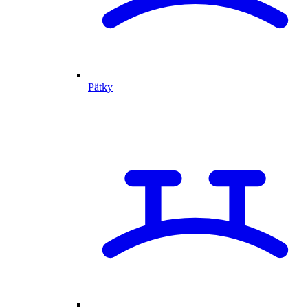
Pätky