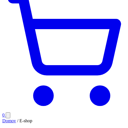
Počet
0
Otvoriť
položiek
menu
Domov
/
E-shop
v