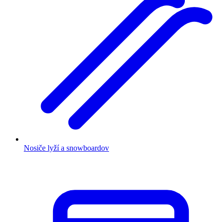
Nosiče lyží a snowboardov