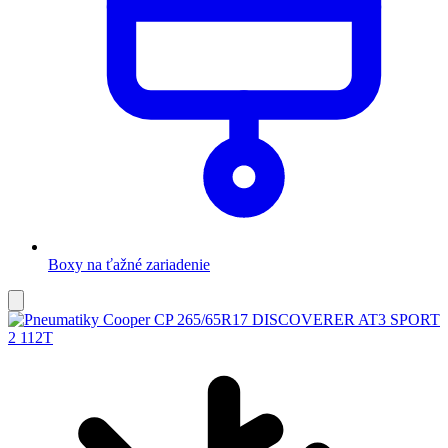
Boxy na ťažné zariadenie
Pridať
do
obľúbených
C