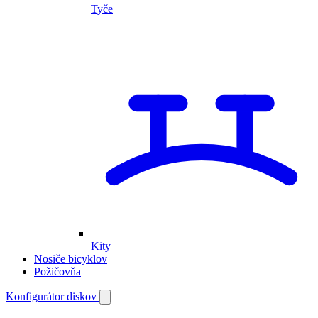
Tyče
Kity
Nosiče bicyklov
Požičovňa
Môj
Konfigurátor diskov
Otvoriť
vyhľadávanie
účet