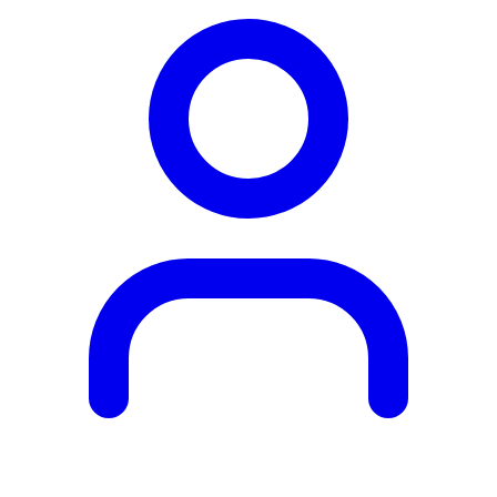
Obľúbené
produkty