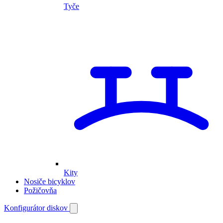
Tyče
Kity
Nosiče bicyklov
Požičovňa
Môj
Konfigurátor diskov
Otvoriť
vyhľadávanie
účet