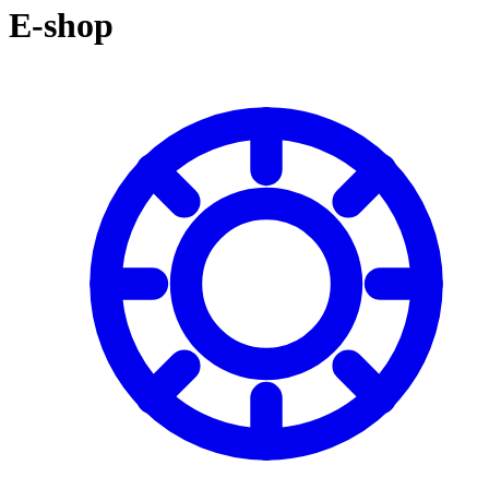
košíku:
E-shop
0