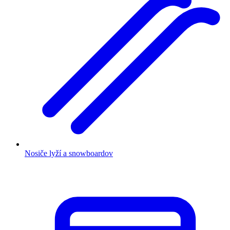
Nosiče lyží a snowboardov