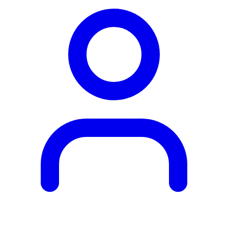
Obľúbené
produkty