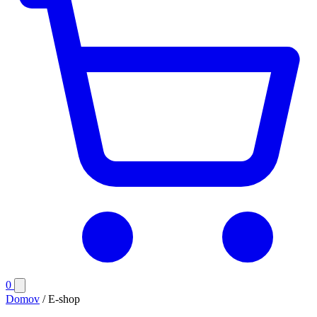
Počet
0
Otvoriť
položiek
menu
Domov
/
E-shop
v