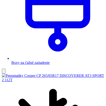
Boxy na ťažné zariadenie
Pridať
do
obľúbených
C