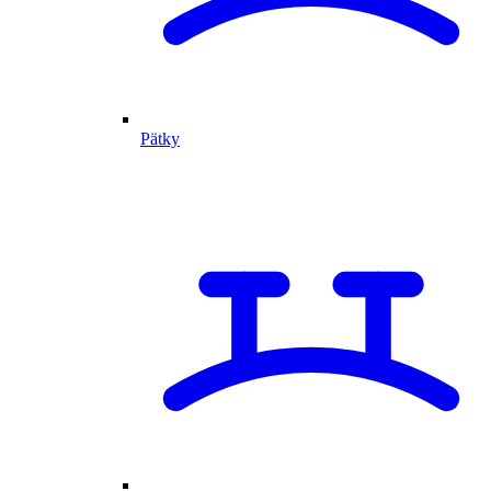
Pätky