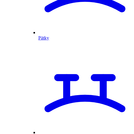
Pätky