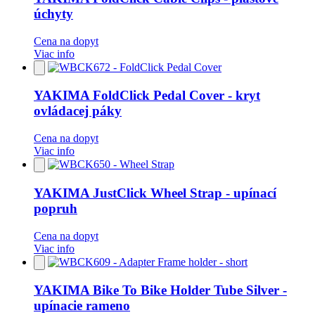
úchyty
Cena na dopyt
Viac info
Pridať
do
obľúbených
YAKIMA FoldClick Pedal Cover - kryt
ovládacej páky
Cena na dopyt
Viac info
Pridať
do
obľúbených
YAKIMA JustClick Wheel Strap - upínací
popruh
Cena na dopyt
Viac info
Pridať
do
obľúbených
YAKIMA Bike To Bike Holder Tube Silver -
upínacie rameno