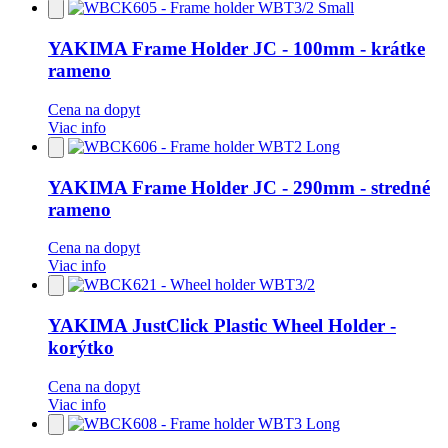
Pridať
do
obľúbených
YAKIMA Frame Holder JC - 100mm - krátke
rameno
Cena na dopyt
Viac info
Pridať
do
obľúbených
YAKIMA Frame Holder JC - 290mm - stredné
rameno
Cena na dopyt
Viac info
Pridať
do
obľúbených
YAKIMA JustClick Plastic Wheel Holder -
korýtko
Cena na dopyt
Viac info
Pridať
do