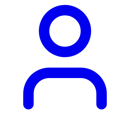
Obľúbené
produkty