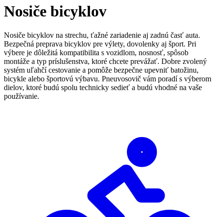
košíku:
Nosiče bicyklov
0
Nosiče bicyklov na strechu, ťažné zariadenie aj zadnú časť auta.
Bezpečná preprava bicyklov pre výlety, dovolenky aj šport. Pri
výbere je dôležitá kompatibilita s vozidlom, nosnosť, spôsob
montáže a typ príslušenstva, ktoré chcete prevážať. Dobre zvolený
systém uľahčí cestovanie a pomôže bezpečne upevniť batožinu,
bicykle alebo športovú výbavu. Pneuvosovič vám poradí s výberom
dielov, ktoré budú spolu technicky sedieť a budú vhodné na vaše
používanie.