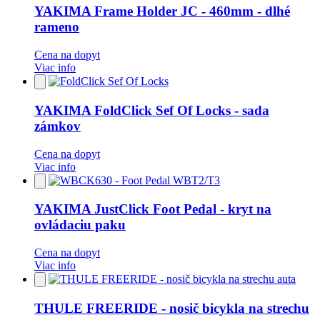
obľúbených
YAKIMA Frame Holder JC - 460mm - dlhé
rameno
Cena na dopyt
Viac info
Pridať
do
obľúbených
YAKIMA FoldClick Sef Of Locks - sada
zámkov
Cena na dopyt
Viac info
Pridať
do
obľúbených
YAKIMA JustClick Foot Pedal - kryt na
ovládaciu paku
Cena na dopyt
Viac info
Pridať
do
obľúbených
THULE FREERIDE - nosič bicykla na strechu