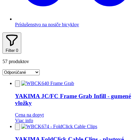
Príslušenstvo na nosiče bicyklov
Filter
0
57 produktov
Pridať
do
obľúbených
YAKIMA JC/FC Frame Grab Infill - gumené
vložky
Cena na dopyt
Viac info
Pridať
do
obľúbených
YAKIMA FoldClick Cable Clips - plastové