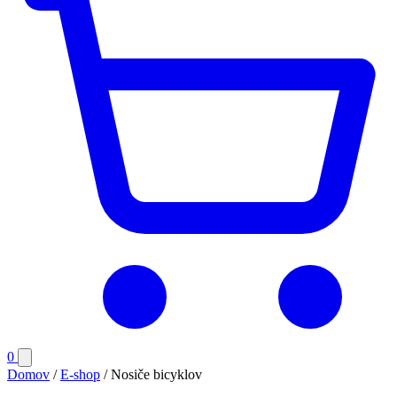
Počet
0
Otvoriť
položiek
menu
Domov
/
E-shop
/
Nosiče bicyklov
v