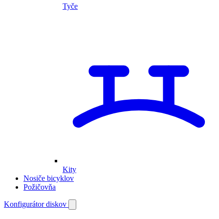
Tyče
Kity
Nosiče bicyklov
Požičovňa
Môj
Konfigurátor diskov
Otvoriť
vyhľadávanie
účet